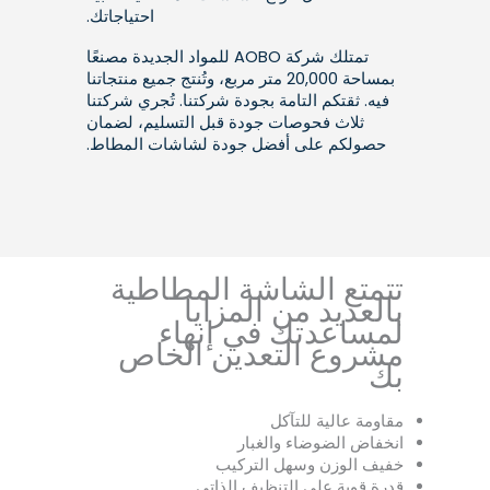
احتياجاتك.
تمتلك شركة AOBO للمواد الجديدة مصنعًا
بمساحة 20,000 متر مربع، وتُنتج جميع منتجاتنا
فيه. ثقتكم التامة بجودة شركتنا. تُجري شركتنا
ثلاث فحوصات جودة قبل التسليم، لضمان
حصولكم على أفضل جودة لشاشات المطاط.
تتمتع الشاشة المطاطية
بالعديد من المزايا
لمساعدتك في إنهاء
مشروع التعدين الخاص
بك
مقاومة عالية للتآكل
انخفاض الضوضاء والغبار
خفيف الوزن وسهل التركيب
قدرة قوية على التنظيف الذاتي