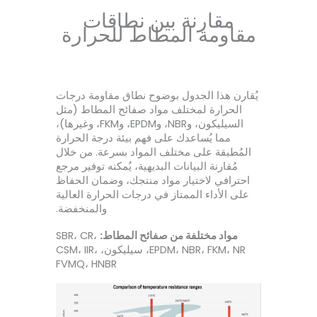
مقارنة بين نطاقات
مقاومة المطاط للحرارة
يُقارن هذا الجدول بوضوح نطاق مقاومة درجات
الحرارة لمختلف مواد صفائح المطاط (مثل
السيليكون، وNBR، وEPDM، وFKM، وغيرها)،
مما يُساعدك على فهم بيئة درجة الحرارة
المُطبقة على مختلف المواد بسرعة. من خلال
مُقارنة البيانات البديهية، يُمكنه توفير مرجع
احترافي لاختيار مواد منتجك، وضمان الحفاظ
على الأداء الممتاز في درجات الحرارة العالية
والمنخفضة.
مواد مختلفة من صفائح المطاط:
SBR، CR،
EPDM، NBR، FKM، NR، سيليكون، CSM، IIR،
FVMQ، HNBR