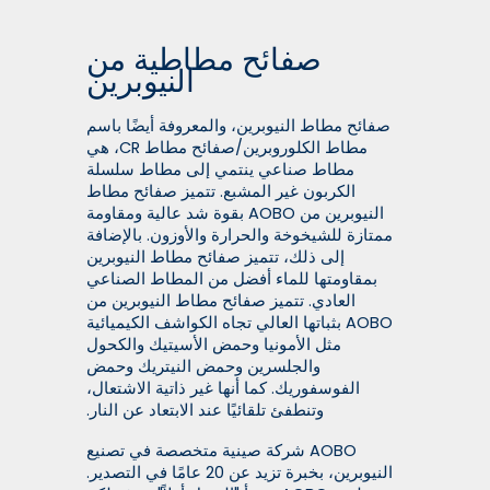
صفائح مطاطية من
النيوبرين
صفائح مطاط النيوبرين، والمعروفة أيضًا باسم
مطاط الكلوروبرين/صفائح مطاط CR، هي
مطاط صناعي ينتمي إلى مطاط سلسلة
الكربون غير المشبع. تتميز صفائح مطاط
النيوبرين من AOBO بقوة شد عالية ومقاومة
ممتازة للشيخوخة والحرارة والأوزون. بالإضافة
إلى ذلك، تتميز صفائح مطاط النيوبرين
بمقاومتها للماء أفضل من المطاط الصناعي
العادي. تتميز صفائح مطاط النيوبرين من
AOBO بثباتها العالي تجاه الكواشف الكيميائية
مثل الأمونيا وحمض الأسيتيك والكحول
والجلسرين وحمض النيتريك وحمض
الفوسفوريك. كما أنها غير ذاتية الاشتعال،
وتنطفئ تلقائيًا عند الابتعاد عن النار.
AOBO شركة صينية متخصصة في تصنيع
النيوبرين، بخبرة تزيد عن 20 عامًا في التصدير.