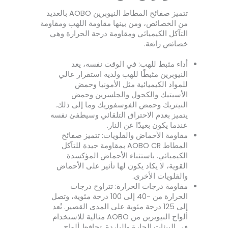
تتميز صفائح المطاط النيوبرين AOBO بالعديد
من الخصائص، ومن بينها مقاومة اللهب ومقاومة
التآكل الكيميائي ومقاومة درجة الحرارة وهي
خصائص رائعة.
أداء مثبط للهب: في الوقت نفسه، يعد
النيوبرين مثبطًا للهب ولديه استقرار عالي
للمواد الكيميائية مثل الأمونيا وحمض
الأسيتيك والكحول والجلسرين وحمض
النيتريك وحمض الفوسفوريك وما إلى ذلك.
يتميز بعدم الاحتراق التلقائي وسيطفئ نفسه
عندما يكون بعيدًا عن النار.
مقاومة الأحماض والقلويات: تتميز صفائح
المطاط AOBO CR بمقاومة جيدة للتآكل
الكيميائي. باستثناء الأحماض المؤكسدة
القوية، لا يكاد يكون لها تأثير على الأحماض
والقلويات الأخرى.
مقاومة درجات الحرارة: تتراوح درجات
الحرارة من -40 إلى 100 درجة مئوية، وتصل
إلى 125 درجة مئوية على المدى القصير. تُعد
ألواح النيوبرين من AOBO مثالية للاستخدام
في البيئات الحارة والباردة. تحافظ ألواح