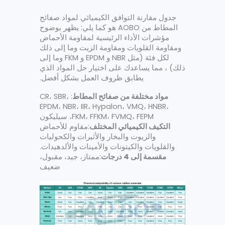
جدول مقارنة التوافق الكيميائي لمواد صفائح
المطاط من AOBO هو كما يلي: يظهر بوضوح
مؤشرات الأداء الرئيسية لمقاومة الأحماض
ومقاومة القلويات ومقاومة الزيت وما إلى ذلك
لكل فئة (مثل NBR و EPDM و FKM وما إلى
ذلك) ، مما يساعدك على اختيار حل المواد الذي
يطابق ظروف العمل بشكل أفضل.
مواد مختلفة من صفائح المطاط
: CR، SBR،
EPDM، NBR، IIR، Hypalon، VMQ، HNBR،
FKM، FFKM، FVMQ، FEPM، سيليكون
التكيف الكيميائي المختلف
:مقاوم للأحماض
والزيوت والبخار والأثيرات والكحوليات
والقلويات والكيتونات والأمينات والألدهيدات.
مقسمة إلى 4 درجات
:ممتاز، جيد، مقبول،
ضعيف