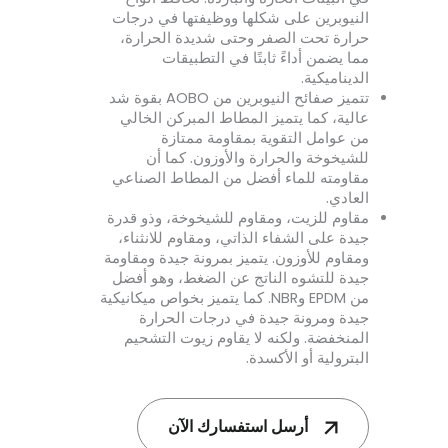
النيوبرين على شكلها ووظيفتها في درجات
حرارة تحت الصفر وحتى شديدة الحرارة،
مما يضمن أداءً ثابتًا في التطبيقات
الديناميكية.
تتميز صفائح النيوبرين من AOBO بقوة شد
عالية، كما يتميز المطاط المبركن الخالي
من عوامل التقوية بمقاومة ممتازة
للشيخوخة والحرارة والأوزون. كما أن
مقاومته للماء أفضل من المطاط الصناعي
العادي.
مقاوم للزيت، ومقاوم للشيخوخة، وذو قدرة
جيدة على الشفاء الذاتي، ومقاوم للانثناء،
ومقاوم للأوزون. يتميز بمرونة جيدة ومقاومة
جيدة للتشوه الناتج عن الضغط، وهو أفضل
من EPDM وNBR. كما يتميز بخواص ميكانيكية
جيدة ومرونة جيدة في درجات الحرارة
المنخفضة. ولكنه لا يقاوم زيوت التشحيم
البترولية أو الأكسدة.
أرسل استفسارك الآن