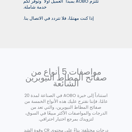
تلتزم AOBO بمبدأ "العميل أولاً" وتوفر لكم
خدمة شاملة.
إذا كنت مهتمًا، فلا تتردد في الاتصال بنا.
مواصفات 5 أنواع من
صفائح المطاط النيوبرين
الشائعة
استناداً إلى خبرة AOBO في الصناعة لمدة 20
عامًا، فإننا نقترح عليك هذه الأنواع الخمسة من
صفائح المطاط النيوبرين، والتي تعد من
الدرجات والمواصفات الأكثر مبيعًا في السوق،
لتزويدك بمرجع اختيار احترافي.
درجات مختلفة: بناءً على محتوى CR وقوة الشد