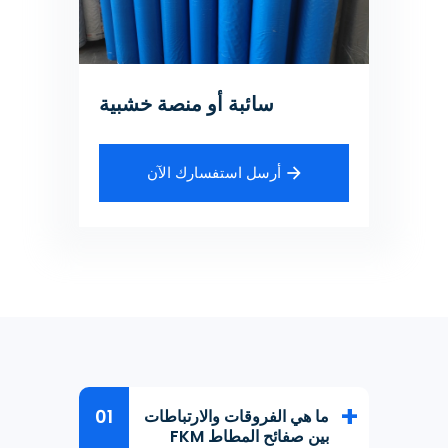
سائبة أو منصة خشبية
أرسل استفسارك الآن
ما هي الفروقات والارتباطات
بين صفائح المطاط FKM