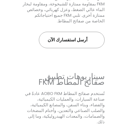
FKM بمقاومة ممتازة للشيخوخة، ومقاومة لبخار
الماء عالي الضغط، وعزل كهربائي، وخصائص
ممتازة أخرى. تلبي FKM جميع احتياجاتكم
الخاصة من صفائح المطاط.
أرسل استفسارك الآن
سيناريوهات تطبيق
صفائح المطاط FKM
تُستخدم صفائح المطاط AOBO FKM عادةً في
صناعة السيارات، والعمليات الكيميائية،
والفضاء، وبناء السفن، والمصانع الكيميائية،
والصلب الصناعي والتعدين، وأختام المضخات
والصمامات، والمعدات الهيدروليكية، وما إلى
ذلك.