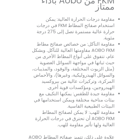
FKM من Aobo بأداء
ممتاز
مقاومة درجات الحرارة العالية: يمكن
استخدام صفائح المطاط FKM في درجات
حرارة عالية مستمرة تصل إلى 275 درجة
مئوية.
مقاومة التآكل: من خصائص صفائح مطاط
AOBO FKM مقاومتها العالية للتآكل. وبشكل
عام، تتفوق على أنواع المطاط الأخرى من
حيث ثباتها في مواجهة السوائل العضوية
(مثل الزيوت المختلفة، والوقود، والمذيبات،
والسوائل الهيدروليكية، وغيرها)، والأحماض
المركزة، وتركيزات عالية من بيروكسيد
الهيدروجين، ومؤكسدات قوية أخرى.
مقاومة جيدة للطقس: يمكنها التكيف مع
بيئات مناخية مختلفة ويمكن استخدامها في
البيئات الطبيعية القاسية.
مقاومة للهب: لا يمكن لصفائح المطاط
AOBO FKM أن تحترق في درجات الحرارة
العالية ولها تأثير مقاومة للهب.
علاوة على ذلك، تتميز صفائح المطاط AOBO