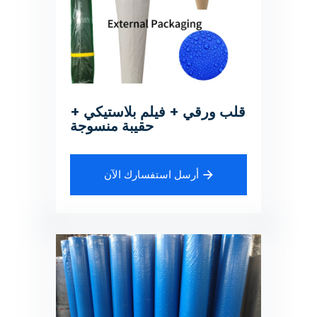
قلب ورقي + فيلم بلاستيكي +
حقيبة منسوجة
أرسل استفسارك الآن