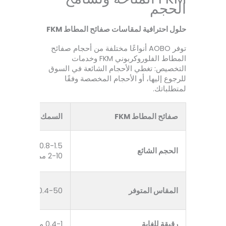
الحجم
حلول احترافية لمقاسات صفائح المطاط FKM
توفر AOBO أنواعًا مختلفة من أحجام صفائح
المطاط الفلوروكربوني FKM وخدمات
التخصيص: تغطي الأحجام الشائعة في السوق
للرجوع إليها، أو الأحجام المخصصة وفقًا
لمتطلباتك.
صفائح المطاط FKM
السمك (مم)
0.8-1.5 ملم
الحجم الشائع
2-10 مم
المقاس المتوفر
0.4-50 مم
رقيقة للغاية
0.4-1 مم