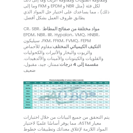
لكل فئة (مثل NBR و EPDM و FKM وما إلى
ذلك) ، مما يساعدك على اختيار حل المواد الذي
يطابق ظروف العمل بشكل أفضل.
مواد مختلفة من صفائح المطاط
: CR، SBR،
EPDM، NBR، IIR، Hypalon، VMQ، HNBR،
FKM، FFKM، FVMQ، FEPM، سيليكون
التكيف الكيميائي المختلف
:مقاوم للأحماض
والزيوت والبخار والأثيرات والكحوليات
والقلويات والكيتونات والأمينات والألدهيدات.
مقسمة إلى 4 درجات
:ممتاز، جيد، مقبول،
ضعيف
يتم التحقق من جميع البيانات من خلال اختبارات
معيار ASTM، مما يوفر أساسًا علميًا لاختيار
المواد اللازمة لإغلاق معداتك وتطبيقات خطوط