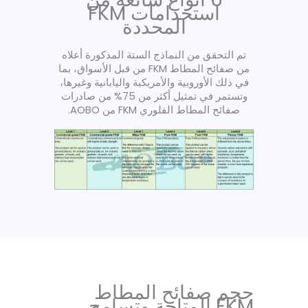
استخدامات FKM
المحددة
تم التحقق من النماذج الستة المذكورة أعلاه
من صفائح المطاط FKM من قبل الأسواق، بما
في ذلك الأوروبية والأمريكية واليابانية وغيرها،
وتستمر في تمثيل أكثر من 75% من صادرات
صفائح المطاط الفلوري FKM من AOBO.
حجم صفائح المطاط
FKM المتاحة وتسامح