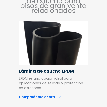
de caucho para
pisos de gran venta
relacionados
nte
Lámina de caucho EPDM
Lámi
lizado
EPDM es una opción ideal para
Lámina
aplicaciones de sellado y protección
bajo c
en exteriores.
mecán
Compruébalo ahora
Compr