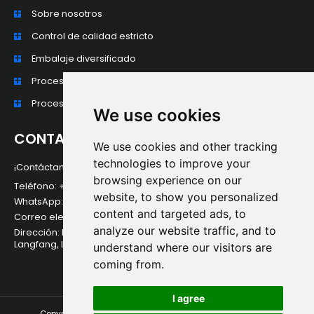
Sobre nosotros
Control de calidad estricto
Embalaje diversificado
Proceso de producción
Procesamiento profundo y personalización
We use cookies
CONTACTO
We use cookies and other tracking
technologies to improve your
¡Contáctanos para cualquier pregunta!
browsing experience on our
Teléfono: +86 15175684749
website, to show you personalized
WhatsApp: +86 15175684749
content and targeted ads, to
Correo electrónico: karla@aobonewmaterial.com
analyze our website traffic, and to
Dirección: Edificio Ford, Condado de Dacheng, Ciudad de
Langfang, Langfang, China
understand where our visitors are
coming from.
I agree