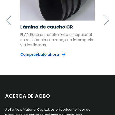
cona
Lámina de caucho CR
Lámi
lio
El CR tiene un rendimiento excepcional
Materi
cia a
en resistencia al ozono, a la intemperie
calida
y a las llamas.
que go
Compruébalo ahora
Compr
ACERCA DE AOBO
AoBo New Material Co., Ltd. es el fabricante líder de
productos de caucho y plástico de China. Nos