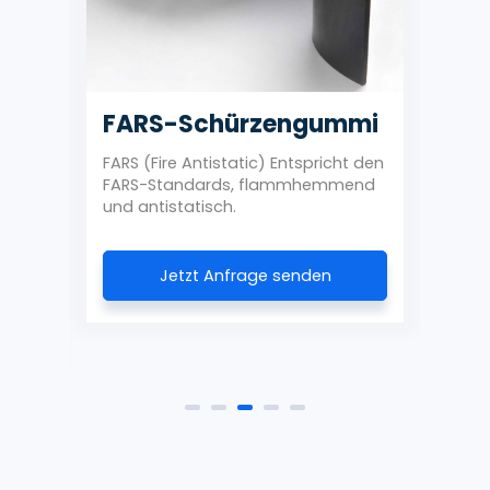
FARS-Schürzengummi
Ve
Gu
FARS (Fire Antistatic) Entspricht den
l
FARS-Standards, flammhemmend
Redu
ll
und antistatisch.
und 
ng
Jetzt Anfrage senden