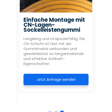
Einfache Montage mit
Ma
te
CN-Lagen-
Le
r
Sockelleistengummi
un
enen
Ve
ste
Sc
Langlebig und strapazierfähig: Die
CN-Schicht ist fest mit der
Gummimatrix verbunden und
A
st
gewährleistet so langanhaltende
Obe
aus:
und effektive Antihaft-
wide
°-
Eigenschaften.
Mitt
dämp
Zusa
asst.
Jetzt Anfrage senden