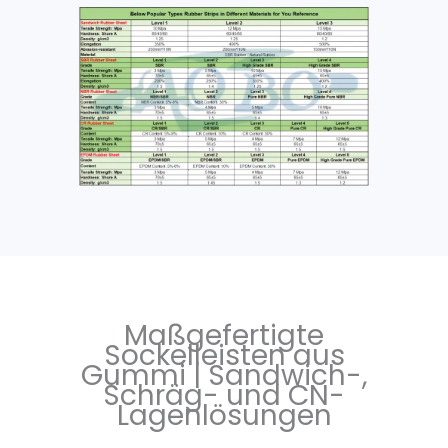
Maßgefertigte
Sockelleisten aus
Gummi | Sandwich-,
Schräg- und CN-
Lagenlösungen