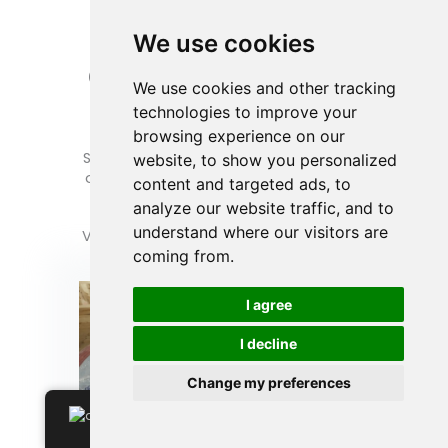
We use cookies
AOBO-Fußleisten-
Gummiverpackung
We use cookies and other tracking
technologies to improve your
AOBO bietet verschiedene
browsing experience on our
Verpackungsarten
Für den
Sockelleistengummi können Sie wählen
website, to show you personalized
oder wir können Ihnen einen Vorschlag
content and targeted ads, to
unterbreiten.
analyze our website traffic, and to
understand where our visitors are
Verpackung nach Ihren Anforderungen.
coming from.
I agree
I decline
Change my preferences
German