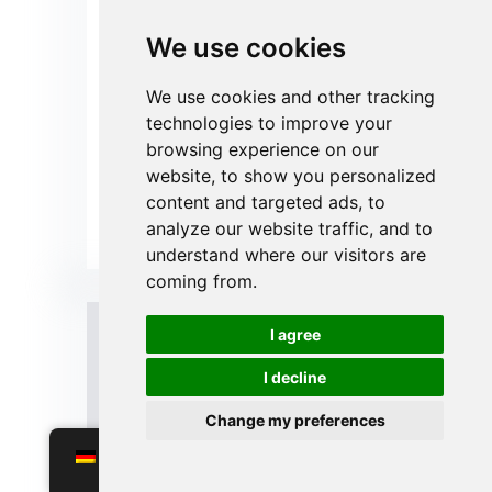
sitzt amet nunc odio.
We use cookies
Bis zum ersten Mal, quis aliquet
justo pretium a. Suspendisse
scelerisque metus augue, ein
We use cookies and other tracking
interdum leo iaculis sed. Vivamus
technologies to improve your
sitzt amet nunc odio.
browsing experience on our
website, to show you personalized
content and targeted ads, to
Jetzt Anfrage senden
analyze our website traffic, and to
understand where our visitors are
coming from.
I agree
I decline
Change my preferences
German