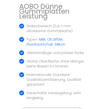
AOBO Dünne
Gummiplatten
Leistung
Dickenbereich (0,4–1 mm
ultradünne Gummiplatte)
Typen:
NBR
,
CR
,
EPDM
,
Fluorkautschuk
,
Silikon
Gleichmäßige und präzise Dicke
Glatte Oberfläche ohne Mängel,
keine Blasen im Inneren
Internationale Standard-
Qualitätszertifizierung, Qualität
garantiert
Dauerhafte Versiegelung, sehr
langlebig