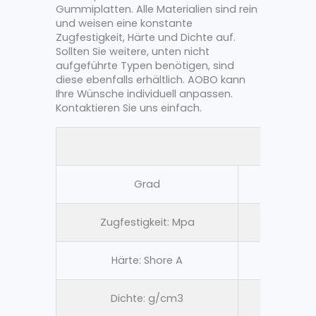
Gummiplatten. Alle Materialien sind rein
und weisen eine konstante
Zugfestigkeit, Härte und Dichte auf.
Sollten Sie weitere, unten nicht
aufgeführte Typen benötigen, sind
diese ebenfalls erhältlich. AOBO kann
Ihre Wünsche individuell anpassen.
Kontaktieren Sie uns einfach.
Dünne N
Grad
Reines 
Zugfestigkeit: Mpa
5 MP
Härte: Shore A
65 ± 
Dichte: g/cm3
1.4