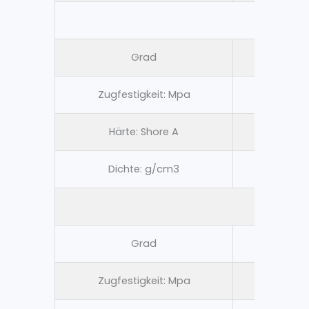
Dünne C
Grad
Reines
Zugfestigkeit: Mpa
7 MP
Härte: Shore A
65 ± 
Dichte: g/cm3
1.5
Dünne EP
Grad
Reines 
Zugfestigkeit: Mpa
7 MP